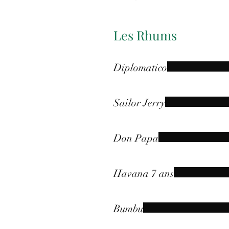
Les Rhums
Diplomatico
Sailor Jerry
Don Papa
Havana 7 ans
Bumbu