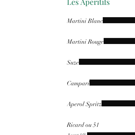
Les Apéritifs
Martini Blanc
Martini Rouge
Suze
Campari
Aperol Spritz
Ricard ou 51