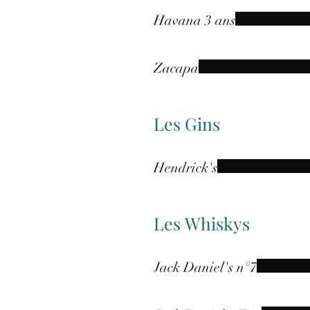
Havana 3 ans
Zacapa
Les Gins
Hendrick's
Les Whiskys
Jack Daniel's n°7