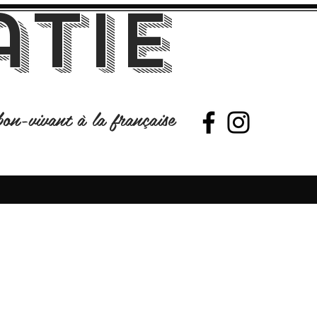
atie
on-vivant à la française