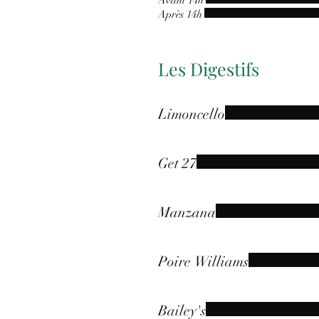
Avant 14h
Après 14h
Les Digestifs
Limoncello
Get 27
Manzana
Poire Williams
Bailey's